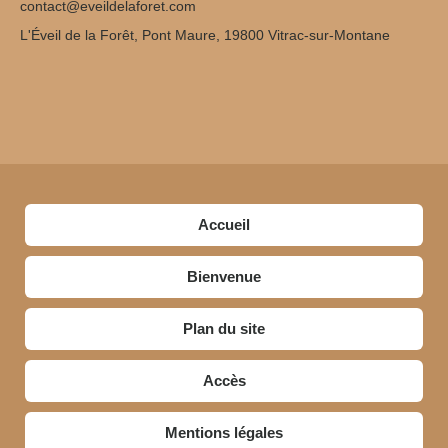
contact@eveildelaforet.com
L'Éveil de la Forêt, Pont Maure, 19800 Vitrac-sur-Montane
Accueil
Bienvenue
Plan du site
Accès
Mentions légales