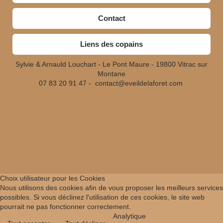
Contact
Liens des copains
Sylvie & Arnauld Louchart - Le Pont Maure - 19800 Vitrac sur
Montane
07 83 20 91 47 -
contact@eveildelaforet.com
Choix utilisateur pour les Cookies
Nous utilisons des cookies afin de vous proposer les meilleurs services
possibles. Si vous déclinez l'utilisation de ces cookies, le site web
pourrait ne pas fonctionner correctement.
Analytique