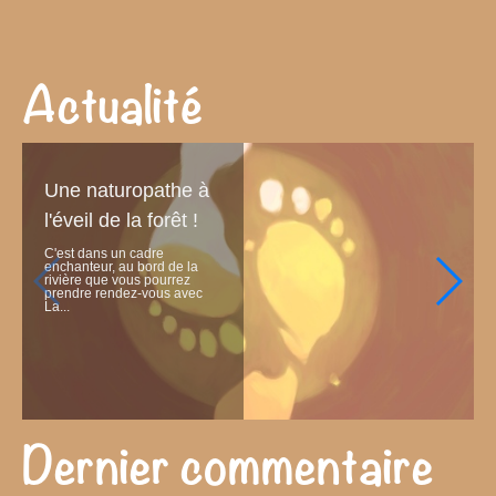
Actualité
Une naturopathe à
l'éveil de la forêt !
C'est dans un cadre
enchanteur, au bord de la
rivière que vous pourrez
prendre rendez-vous avec
La...
Dernier commentaire