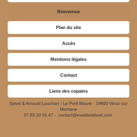
Bienvenue
Plan du site
Accès
Mentions légales
Contact
Liens des copains
Sylvie & Arnauld Louchart - Le Pont Maure - 19800 Vitrac sur
Montane
07 83 20 91 47 -
contact@eveildelaforet.com